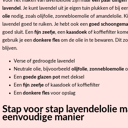
Voor het maken van lavendelolie zijn maar
een paar dingen
lavendel
. Je kunt lavendel uit je eigen tuin plukken of bij 
olie
nodig, zoals olijfolie, zonnebloemolie of amandelolie. Ki
lavendel goed te ruiken. Je hebt ook een
goed schoongemaa
goed sluit. Een
fijn zeefje
, een
kaasdoek
of koffiefilter kome
gebruik je een
donkere fles
om de olie in te bewaren. Dit zo
blijven.
Verse of gedroogde lavendel
Neutrale olie, bijvoorbeeld
olijfolie
,
zonnebloemolie
o
Een
goede glazen pot
met deksel
Een
fijn zeefje
of kaasdoek of koffiefilter
Een
donkere fles
voor opslag
Stap voor stap lavendelolie 
eenvoudige manier