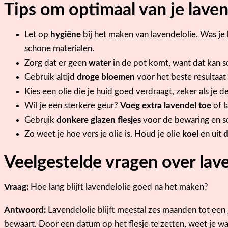
Tips om optimaal van je laven
Let op
hygiëne
bij het maken van lavendelolie. Was je
schone materialen.
Zorg dat er geen
water
in de pot komt, want dat kan 
Gebruik altijd
droge bloemen
voor het beste resultaat
Kies een olie die je huid goed verdraagt, zeker als je de
Wil je een sterkere geur?
Voeg extra lavendel toe
of l
Gebruik
donkere glazen flesjes
voor de bewaring en sc
Zo weet je hoe vers je olie is. Houd je olie
koel
en uit
d
Veelgestelde vragen over lav
Vraag:
Hoe lang blijft lavendelolie goed na het maken?
Antwoord:
Lavendelolie blijft meestal zes maanden tot een j
bewaart. Door een datum op het flesje te zetten, weet je wa